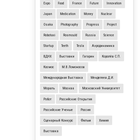
Expo
Food
France
Future
Innovation
Japan
Medication
Money
Nuclear
Osaka
Photography
Progress
Project
Robotaxi
Rosmould
Russia
Science
Startup
Teeth
Tesla
Аэродинамика
ВДНХ
Выставки
Гагарин
Королёв С.П.
Космос
М.В.Ломоносов
Международная Выставка
Менделеев Д.И.
Мораль
Москва
Московский Университет
Робот
Российские Открытия
Российские Ученые
Россия
Сценарный Конкурс
Фильм
Химия
Выставка