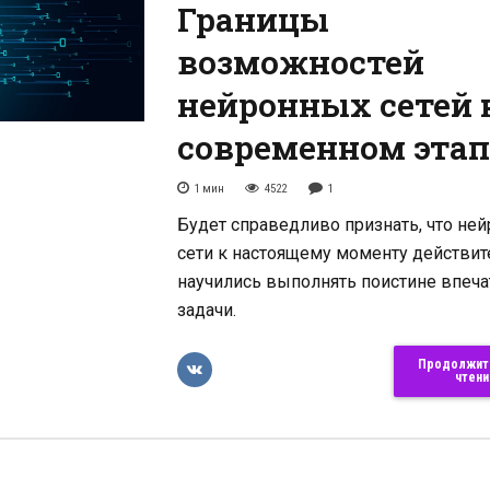
Границы
возможностей
нейронных сетей 
современном этап
1
мин
4522
1
Будет справедливо признать, что не
сети к настоящему моменту действит
научились выполнять поистине впеч
задачи.
Продолжит
чтени