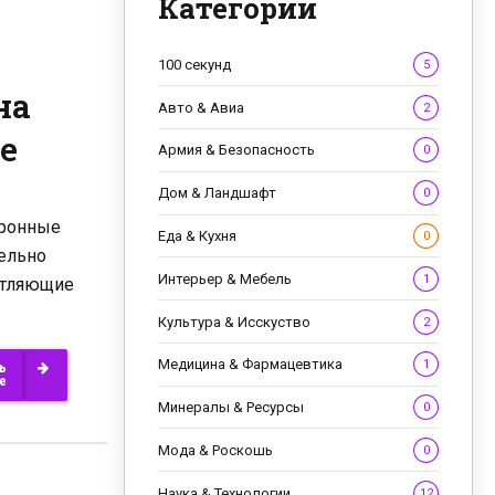
Категории
100 секунд
5
на
Авто & Авиа
2
е
Армия & Безопасность
0
Дом & Ландшафт
0
йронные
Еда & Кухня
0
ельно
Интерьер & Мебель
1
атляющие
Культура & Исскуство
2
Медицина & Фармацевтика
1
ь
е
Минералы & Ресурсы
0
Мода & Роскошь
0
Наука & Технологии
12