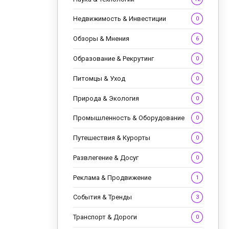
Недвижимость & Инвестиции
0
Обзоры & Мнения
6
Образование & Рекрутинг
0
Питомцы & Уход
0
Природа & Экология
0
Промышленность & Оборудование
0
Путешествия & Курорты
0
Развлегение & Досуг
0
Реклама & Продвижение
1
События & Тренды
3
Транспорт & Дороги
0