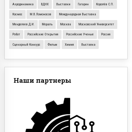
Аэродинамика
ВДНХ
Выставки
Гагарин
Королёв С.П.
Космос
М.В.Ломоносов
Международная Выставка
Менделеев Д.И.
Мораль
Москва
Московский Университет
Робот
Российские Открытия
Российские Ученые
Россия
Сценарный Конкурс
Фильм
Химия
Выставка
Наши партнеры