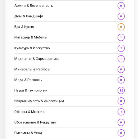
Армия & Безопасность
0
Дом & Ландшафт
0
Еда & Кухня
0
Интерьер & Мебель
1
Культура & Исскуство
2
Медицина & Фармацевтика
1
Минералы & Ресурсы
0
Мода & Роскошь
0
Наука & Технологии
12
Недвижимость & Инвестиции
0
Обзоры & Мнения
6
Образование & Рекрутинг
0
Питомцы & Уход
0