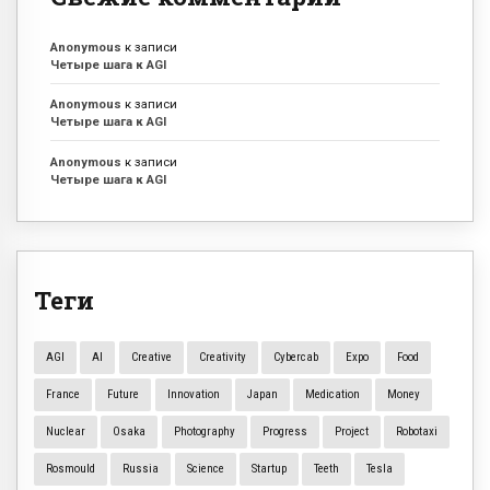
Anonymous
к записи
Четыре шага к AGI
Anonymous
к записи
Четыре шага к AGI
Anonymous
к записи
Четыре шага к AGI
Теги
AGI
AI
Creative
Creativity
Cybercab
Expo
Food
France
Future
Innovation
Japan
Medication
Money
Nuclear
Osaka
Photography
Progress
Project
Robotaxi
Rosmould
Russia
Science
Startup
Teeth
Tesla