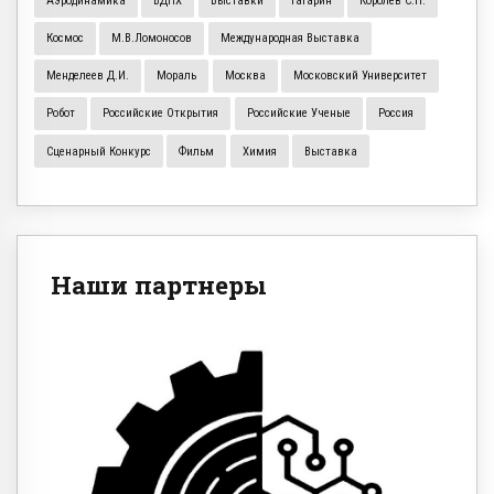
Аэродинамика
ВДНХ
Выставки
Гагарин
Королёв С.П.
Космос
М.В.Ломоносов
Международная Выставка
Менделеев Д.И.
Мораль
Москва
Московский Университет
Робот
Российские Открытия
Российские Ученые
Россия
Сценарный Конкурс
Фильм
Химия
Выставка
Наши партнеры