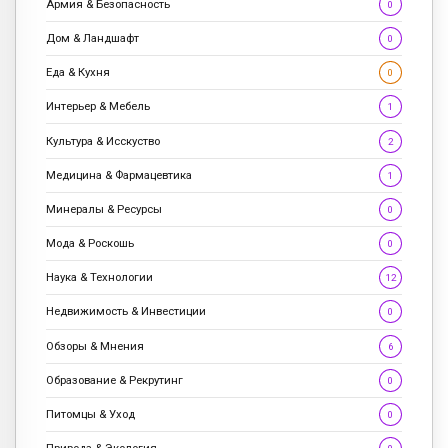
Армия & Безопасность
0
Дом & Ландшафт
0
Еда & Кухня
0
Интерьер & Мебель
1
Культура & Исскуство
2
Медицина & Фармацевтика
1
Минералы & Ресурсы
0
Мода & Роскошь
0
Наука & Технологии
12
Недвижимость & Инвестиции
0
Обзоры & Мнения
6
Образование & Рекрутинг
0
Питомцы & Уход
0