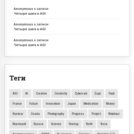
Anonymous
к записи
Четыре шага к AGI
Anonymous
к записи
Четыре шага к AGI
Anonymous
к записи
Четыре шага к AGI
Теги
AGI
AI
Creative
Creativity
Cybercab
Expo
Food
France
Future
Innovation
Japan
Medication
Money
Nuclear
Osaka
Photography
Progress
Project
Robotaxi
Rosmould
Russia
Science
Startup
Teeth
Tesla