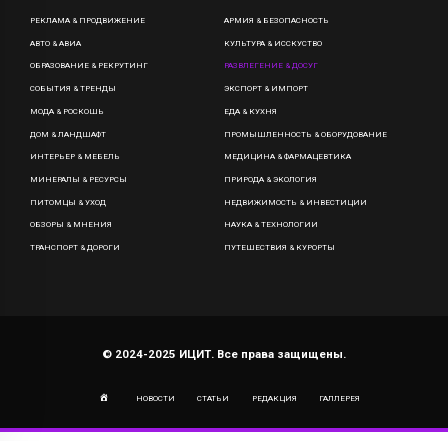
РЕКЛАМА & ПРОДВИЖЕНИЕ
АРМИЯ & БЕЗОПАСНОСТЬ
АВТО & АВИА
КУЛЬТУРА & ИССКУСТВО
ОБРАЗОВАНИЕ & РЕКРУТИНГ
РАЗВЛЕГЕНИЕ & ДОСУГ
СОБЫТИЯ & ТРЕНДЫ
ЭКСПОРТ & ИМПОРТ
МОДА & РОСКОШЬ
ЕДА & КУХНЯ
ДОМ & ЛАНДШАФТ
ПРОМЫШЛЕННОСТЬ & ОБОРУДОВАНИЕ
ИНТЕРЬЕР & МЕБЕЛЬ
МЕДИЦИНА & ФАРМАЦЕВТИКА
МИНЕРАЛЫ & РЕСУРСЫ
ПРИРОДА & ЭКОЛОГИЯ
ПИТОМЦЫ & УХОД
НЕДВИЖИМОСТЬ & ИНВЕСТИЦИИ
ОБЗОРЫ & МНЕНИЯ
НАУКА & ТЕХНОЛОГИИ
ТРАНСПОРТ & ДОРОГИ
ПУТЕШЕСТВИЯ & КУРОРТЫ
© 2024-2025 ИЦИТ. Все права защищены.
НОВОСТИ
СТАТЬИ
РЕДАКЦИЯ
ГАЛЛЕРЕЯ