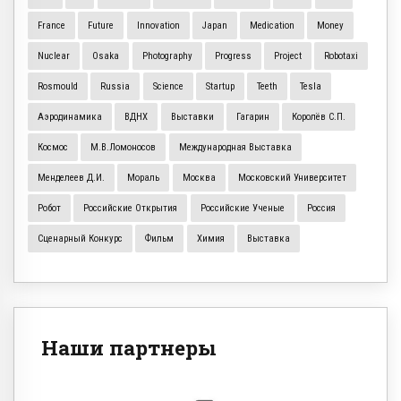
France
Future
Innovation
Japan
Medication
Money
Nuclear
Osaka
Photography
Progress
Project
Robotaxi
Rosmould
Russia
Science
Startup
Teeth
Tesla
Аэродинамика
ВДНХ
Выставки
Гагарин
Королёв С.П.
Космос
М.В.Ломоносов
Международная Выставка
Менделеев Д.И.
Мораль
Москва
Московский Университет
Робот
Российские Открытия
Российские Ученые
Россия
Сценарный Конкурс
Фильм
Химия
Выставка
Наши партнеры