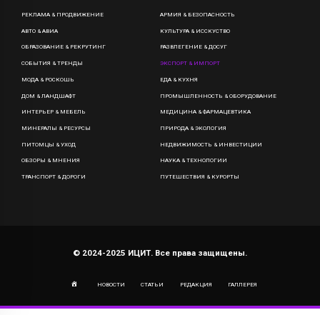
РЕКЛАМА & ПРОДВИЖЕНИЕ
АРМИЯ & БЕЗОПАСНОСТЬ
АВТО & АВИА
КУЛЬТУРА & ИССКУСТВО
ОБРАЗОВАНИЕ & РЕКРУТИНГ
РАЗВЛЕГЕНИЕ & ДОСУГ
СОБЫТИЯ & ТРЕНДЫ
ЭКСПОРТ & ИМПОРТ
МОДА & РОСКОШЬ
ЕДА & КУХНЯ
ДОМ & ЛАНДШАФТ
ПРОМЫШЛЕННОСТЬ & ОБОРУДОВАНИЕ
ИНТЕРЬЕР & МЕБЕЛЬ
МЕДИЦИНА & ФАРМАЦЕВТИКА
МИНЕРАЛЫ & РЕСУРСЫ
ПРИРОДА & ЭКОЛОГИЯ
ПИТОМЦЫ & УХОД
НЕДВИЖИМОСТЬ & ИНВЕСТИЦИИ
ОБЗОРЫ & МНЕНИЯ
НАУКА & ТЕХНОЛОГИИ
ТРАНСПОРТ & ДОРОГИ
ПУТЕШЕСТВИЯ & КУРОРТЫ
© 2024-2025 ИЦИТ. Все права защищены.
НОВОСТИ
СТАТЬИ
РЕДАКЦИЯ
ГАЛЛЕРЕЯ