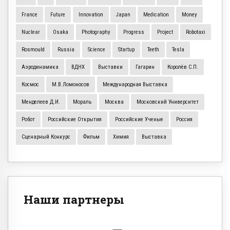
France
Future
Innovation
Japan
Medication
Money
Nuclear
Osaka
Photography
Progress
Project
Robotaxi
Rosmould
Russia
Science
Startup
Teeth
Tesla
Аэродинамика
ВДНХ
Выставки
Гагарин
Королёв С.П.
Космос
М.В.Ломоносов
Международная Выставка
Менделеев Д.И.
Мораль
Москва
Московский Университет
Робот
Российские Открытия
Российские Ученые
Россия
Сценарный Конкурс
Фильм
Химия
Выставка
Наши партнеры