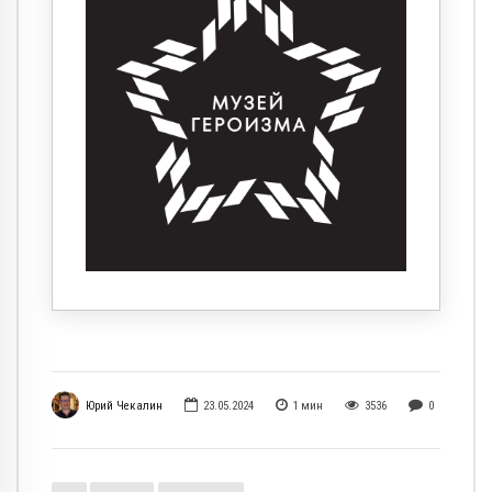
Юрий Чекалин
23.05.2024
1
мин
3536
0