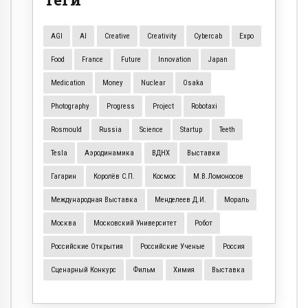
AGI
AI
Creative
Creativity
Cybercab
Expo
Food
France
Future
Innovation
Japan
Medication
Money
Nuclear
Osaka
Photography
Progress
Project
Robotaxi
Rosmould
Russia
Science
Startup
Teeth
Tesla
Аэродинамика
ВДНХ
Выставки
Гагарин
Королёв С.П.
Космос
М.В.Ломоносов
Международная Выставка
Менделеев Д.И.
Мораль
Москва
Московский Университет
Робот
Российские Открытия
Российские Ученые
Россия
Сценарный Конкурс
Фильм
Химия
Выставка