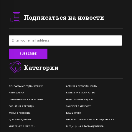
Подписаться на новости
Категории
РЕКЛАМА & ПРОДВИЖЕНИЕ
АРМИЯ & БЕЗОПАСНОСТЬ
АВТО & АВИА
КУЛЬТУРА & ИССКУСТВО
ОБРАЗОВАНИЕ & РЕКРУТИНГ
РАЗВЛЕГЕНИЕ & ДОСУГ
СОБЫТИЯ & ТРЕНДЫ
ЭКСПОРТ & ИМПОРТ
МОДА & РОСКОШЬ
ЕДА & КУХНЯ
ДОМ & ЛАНДШАФТ
ПРОМЫШЛЕННОСТЬ & ОБОРУДОВАНИЕ
ИНТЕРЬЕР & МЕБЕЛЬ
МЕДИЦИНА & ФАРМАЦЕВТИКА