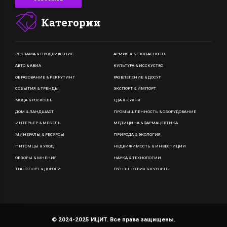
Категории
РЕКЛАМА & ПРОДВИЖЕНИЕ
АРМИЯ & БЕЗОПАСНОСТЬ
АВТО & АВИА
КУЛЬТУРА & ИССКУСТВО
ОБРАЗОВАНИЕ & РЕКРУТИНГ
РАЗВЛЕГЕНИЕ & ДОСУГ
СОБЫТИЯ & ТРЕНДЫ
ЭКСПОРТ & ИМПОРТ
МОДА & РОСКОШЬ
ЕДА & КУХНЯ
ДОМ & ЛАНДШАФТ
ПРОМЫШЛЕННОСТЬ & ОБОРУДОВАНИЕ
ИНТЕРЬЕР & МЕБЕЛЬ
МЕДИЦИНА & ФАРМАЦЕВТИКА
МИНЕРАЛЫ & РЕСУРСЫ
ПРИРОДА & ЭКОЛОГИЯ
ПИТОМЦЫ & УХОД
НЕДВИЖИМОСТЬ & ИНВЕСТИЦИИ
ОБЗОРЫ & МНЕНИЯ
НАУКА & ТЕХНОЛОГИИ
ТРАНСПОРТ & ДОРОГИ
ПУТЕШЕСТВИЯ & КУРОРТЫ
© 2024-2025 ИЦИТ. Все права защищены.