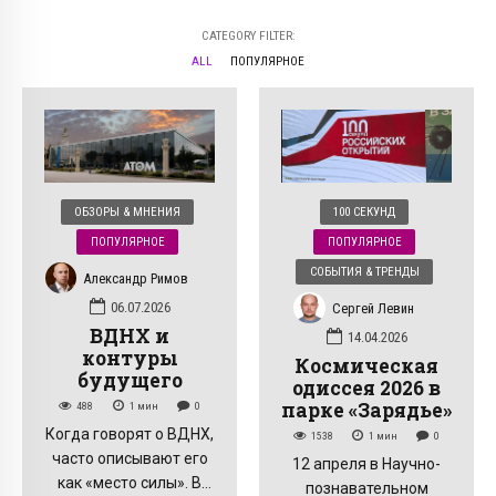
CATEGORY FILTER:
ALL
ПОПУЛЯРНОЕ
ОБЗОРЫ & МНЕНИЯ
100 СЕКУНД
ПОПУЛЯРНОЕ
ПОПУЛЯРНОЕ
СОБЫТИЯ & ТРЕНДЫ
Александр Римов
06.07.2026
Сергей Левин
ВДНХ и
14.04.2026
контуры
Космическая
будущего
одиссея 2026 в
парке «Зарядье»
488
1
мин
0
Когда говорят о ВДНХ,
1538
1
мин
0
часто описывают его
12 апреля в Научно-
как «место силы». В
познавательном