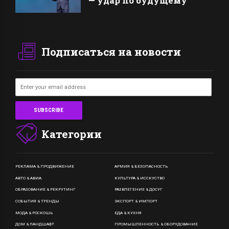
— удар по будущему
Подписаться на новости
Категории
РЕКЛАМА & ПРОДВИЖЕНИЕ
АРМИЯ & БЕЗОПАСНОСТЬ
АВТО & АВИА
КУЛЬТУРА & ИССКУСТВО
ОБРАЗОВАНИЕ & РЕКРУТИНГ
РАЗВЛЕГЕНИЕ & ДОСУГ
СОБЫТИЯ & ТРЕНДЫ
ЭКСПОРТ & ИМПОРТ
МОДА & РОСКОШЬ
ЕДА & КУХНЯ
ДОМ & ЛАНДШАФТ
ПРОМЫШЛЕННОСТЬ & ОБОРУДОВАНИЕ