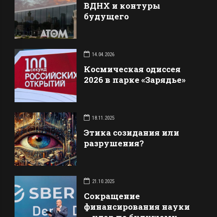
лазерными
ВДНХ и контуры
ПВО, что он свой и
принтерами
будущего
сбивать его не стоит.
Чувствительность к
Специалист отметил,
prolonged солнечному
что всё это
воздействию Высокая
достигается за […]
себестоимость
14.04.2026
производства
Космическая одиссея
Экологический
2026 в парке «Зарядье»
потенциал: При замене
традиционной бумаги
в Европе возможно:
18.11.2025
Сокращение выбросов
CO₂ на 62% Экономия
Этика созидания или
99,2% водных
разрушения?
ресурсов Полный
отказ от древесины […]
21.10.2025
Сокращение
финансирования науки